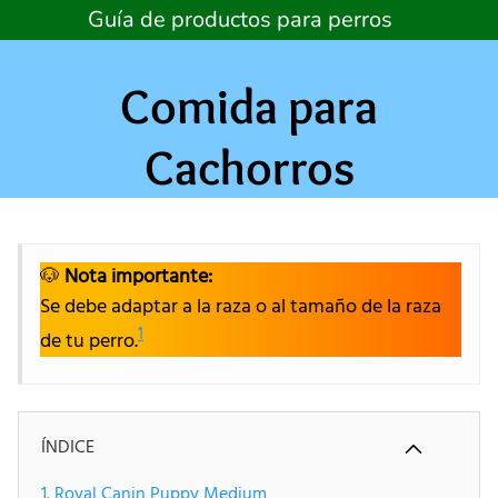
Skip
Guía de productos para perros
to
content
Comida para
Cachorros
🐶
Nota importante:
Se debe adaptar a la raza o al tamaño de la raza
1
de tu perro.
ÍNDICE
1. Royal Canin Puppy Medium