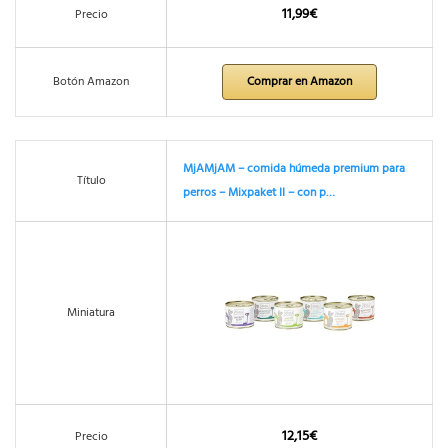
11,99€
Precio
Botón Amazon
Comprar en Amazon
MjAMjAM – comida húmeda premium para
Título
perros – Mixpaket II – con p…
Miniatura
12,15€
Precio