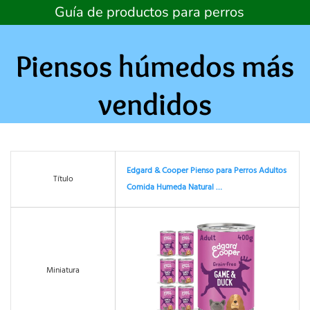
Skip
Guía de productos para perros
to
content
Piensos húmedos más
vendidos
Edgard & Cooper Pienso para Perros Adultos
Título
Comida Humeda Natural …
Miniatura